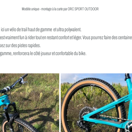
Modèle unique - montage à la carte par ORC SPORT OUTDOOR
i un vélo de trail haut de gamme  et ultra polyvalent.
 est vraiment fun à rider tout en restant confort et léger. Vous pourrez faire des centai
z sur des pistes rapides. 
gamme, renforcera le côté joueur et confortable du bike.