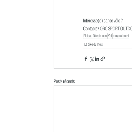
Intéressé(e) par ce vélo ? 
Contactez
 ORC SPORT OUTD
Plateau Directmount
Yeti
moyeux boost
Le bike du mois
Posts récents