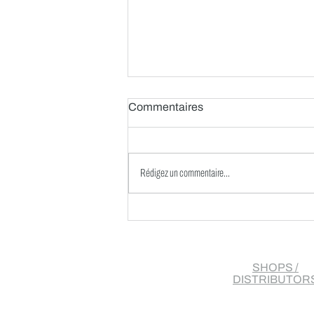
Commentaires
Rédigez un commentaire...
Alerte innovation : Le
prototype Dead Rabbit XCO
32″
SHOPS /
DISTRIBUTOR