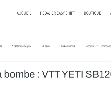
ACCUEIL
PEDALIER EASY SHIFT
BOUTIQUE
res
Nos terrains de jeux
Big news
Le bike du mois
Découvrir HxR Componen
 la bombe : VTT YETI SB1