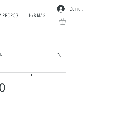
Connexion
À PROPOS
HxR MAG
ts
20