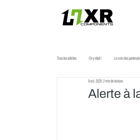
Tous les articles
On y était !
Le coin des partenai
9 oct. 2025
2 min de lecture
Alerte à