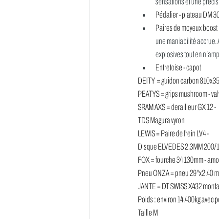
sensations et une précis
Pédalier - plateau DM 30t
Paires de moyeux boost :
une maniabilité accrue. 
explosives tout en n’ampl
Entretoise - capot
DEITY = guidon carbon 810x35di
PEATYS = grips mushroom - valv
SRAM AXS = derailleur GX 12 - 
TDS Magura vyron 
LEWIS = Paire de frein LV4 - 
Disque ELVEDES 2.3MM 200/
FOX = fourche 34 130mm - amo
Pneu ONZA = pneu 29"x2.40 mo
JANTE = DT SWISS X432 montag
Poids : environ 14.400kg avec p
Taille M