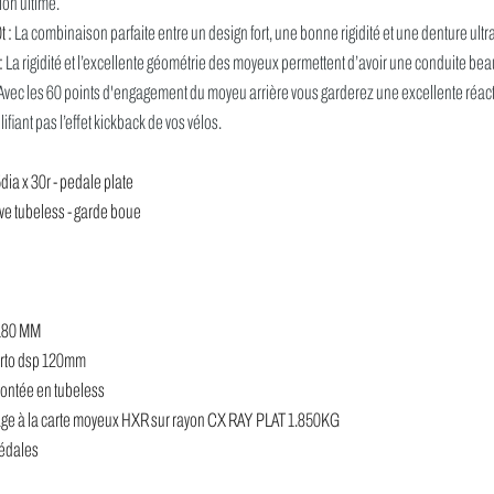
ion ultime.
 : 
La combinaison parfaite entre un design fort, une bonne rigidité et une denture ultra
 
La rigidité et l’excellente géométrie des moyeux permettent d’avoir une conduite bea
Avec les 60 points d'engagement du moyeu arrière vous garderez une excellente réacti
ifiant pas l’effet kickback de vos vélos.
a x 30r - pedale plate
e tubeless - garde boue 
180 MM 
rto dsp 120mm 
ntée en tubeless 
e à la carte moyeux HXR sur rayon CX RAY PLAT 1.850KG
édales 