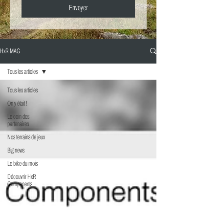
Envoyer
HxR MAG
Tous les articles
Tous les articles
On y était !
Le coin des
partenaires
Nos terrains de jeux
Big news
Le bike du mois
Découvrir HxR
Components