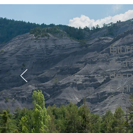
Bluf
dema
dern
bonn
La c