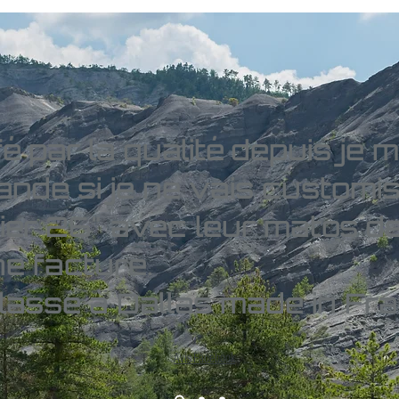
fé par la qualité depuis je 
nde si je ne vais customi
ier 26" avec leur matos de
e facture.
lasse à Dallas made in Fra
Avis Facebook