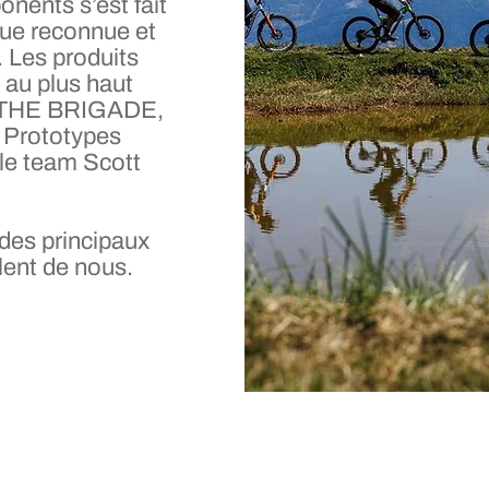
nents s’est fait
ue reconnue et
 Les produits
au plus haut
am THE BRIGADE,
s Prototypes
 le team Scott
 des principaux
arlent de nous.