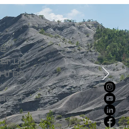
me
ser un
 très
nce !