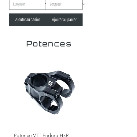
Ajouter au panier
Ajouter au panier
Potences
Potence VTT Enduro HxR
Potence DH / Direct mo