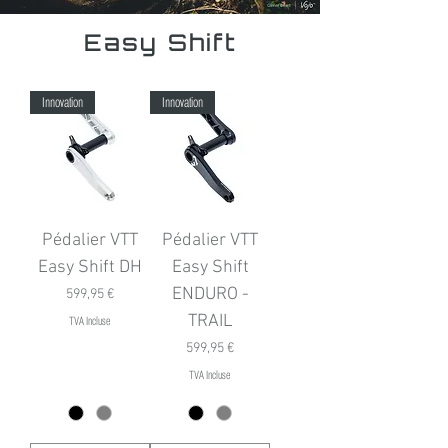
Easy Shift
Innovation
Innovation
Pédalier VTT
Pédalier VTT
Easy Shift DH
Easy Shift
ENDURO -
Prix
599,95 €
TRAIL
TVA Incluse
Prix
599,95 €
TVA Incluse