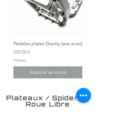
Pédales plates Gravity (axe acier)
Prix
259,00 €
TVA Incluse
Rupture de stock
Plateaux / Spiders /
Roue Libre