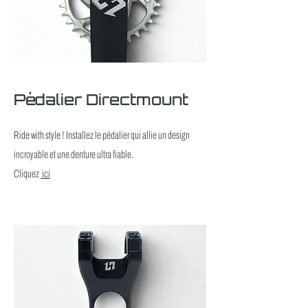
Pédalier Directmount
Ride with style ! Installez le pédalier qui allie un design
incroyable et une denture ultra fiable.
Cliquez
ici