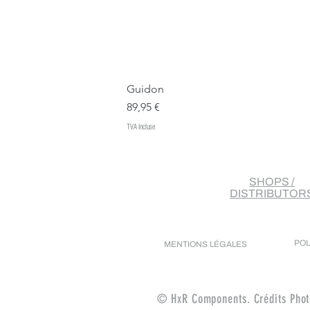
Guidon
Prix
89,95 €
TVA Incluse
SHOPS /
DISTRIBUTOR
POL
MENTIONS LÉGALES
© HxR Components. Crédits Photo