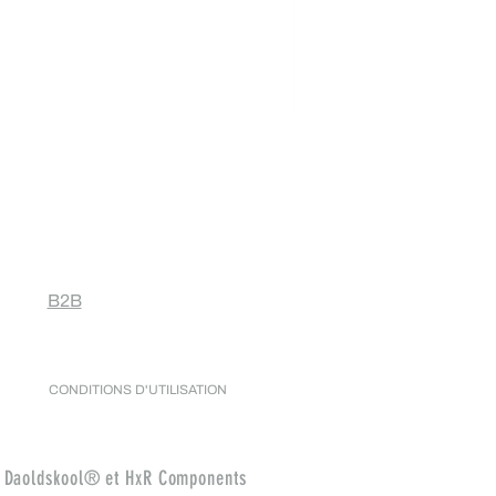
Pédales plates Gravity (axe
Rupture de stock
B2B
CONDITIONS D'UTILISATION
et Daoldskool® et HxR Components