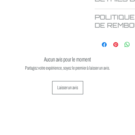
Cuvette en alu 7075 T6
POLITIQUE
Roulements à billes ac
Pour installer un péda
DE REMB
Pour axe transversant
Cette pépite est une fin
remboursable.
Aucun avis pour le moment
Partagez votre expérience, soyez le premier à laisser un avis.
Laisser un avis