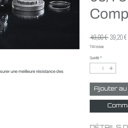
Comp
Prix
 49,00 € 
39,20 €
original
TVA Incluse
Quantité
*
urer une meilleure résistance des
Ajouter au
Comma
DÉTAILS D