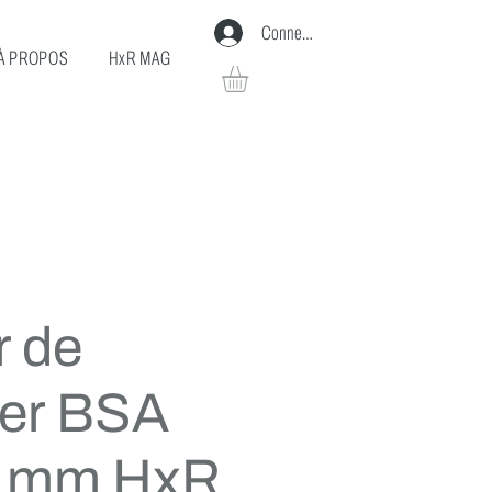
Connexion
À PROPOS
HxR MAG
r de
ier BSA
3 mm HxR