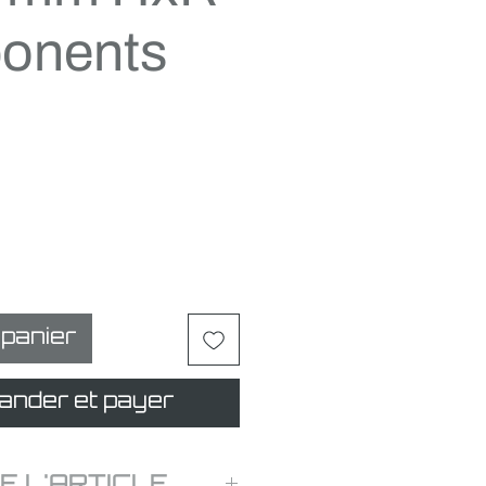
onents
Prix
promotionnel
 panier
nder et payer
E L'ARTICLE