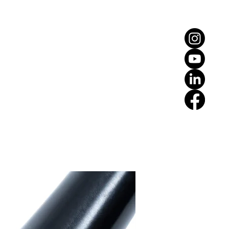
n Titane grade 5 shimano HG ou XD
 microspline )
otégés de la poussière, la boue et
ée de vie accrue et un entretien
noire ou incolore brute
 mm ou 150/157x12 mm
Nouveauté !