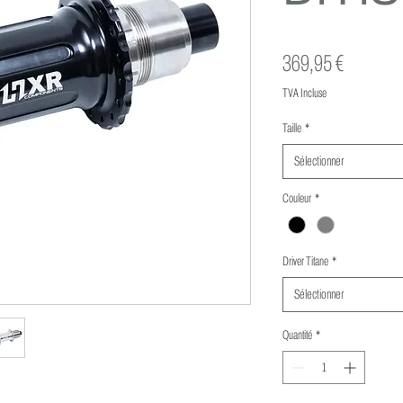
Prix
369,95 €
TVA Incluse
Taille
*
Sélectionner
Couleur
*
Driver Titane
*
Sélectionner
Quantité
*