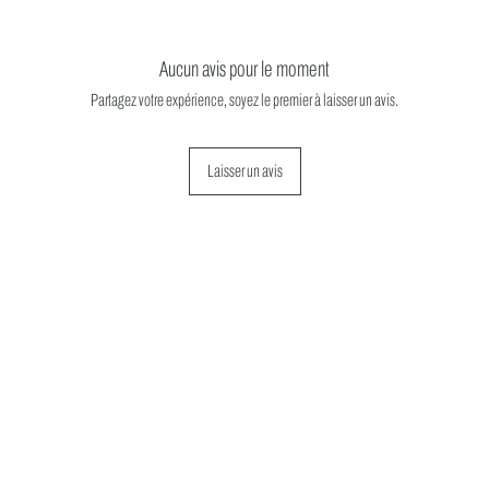
Corps de roue libre e
(sur demande shimano
Roulements scellés, pr
Aucun avis pour le moment
l'humidité pour une dur
Partagez votre expérience, soyez le premier à laisser un avis.
réduit.
Finition : anodisation 
Dimensions : 148x12
Laisser un avis
Poids : 257 grammes.