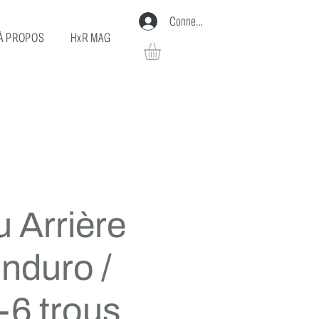
Connexion
À PROPOS
HxR MAG
 Arrière
nduro /
-6 trous