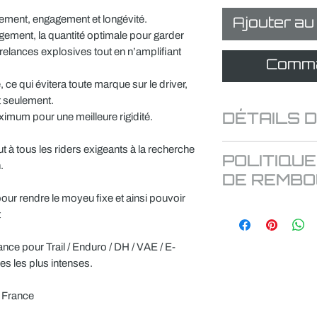
ement, engagement et longévité.
Ajouter au
ement, la quantité optimale pour garder
 relances explosives tout en n’amplifiant
Comma
, ce qui évitera toute marque sur le driver,
t seulement.
imum pour une meilleure rigidité.
DÉTAILS D
Fabriqué en full CNC
ut à tous les riders exigeants à la recherche
POLITIQUE
Matière : aluminium 7
n.
(utilisé dans l'aviation
DE REMB
contraintes extrême, t
our rendre le moyeu fixe et ainsi pouvoir
performance
Le produit acheté sur c
t
Corps de roue libre tit
retourné sous 10jours 
marques sur le corps ro
Il sera échangé ou rem
ce pour Trail / Enduro / DH / VAE / E-
de cassette et augment
d'origine et n'est pas ut
es les plus intenses.
Ratchet avec 60 point
Pour tout retour, mer
32 trous
prénom et preuve d'ac
 France
Fixation disc 6 trous :
disques pour un freinag