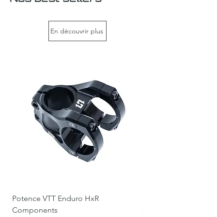
En découvrir plus
Potence VTT Enduro HxR
Potence DH / Direct
Components
Components