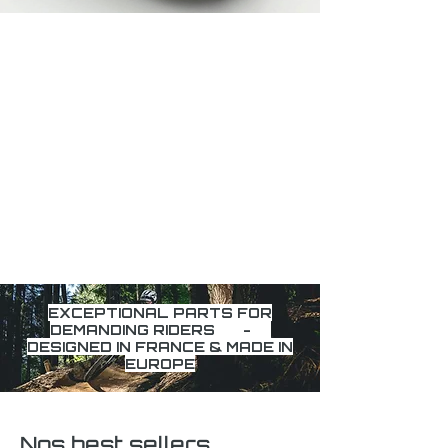
EXCEPTIONAL PARTS FOR
DEMANDING RIDERS -
DESIGNED IN FRANCE & MADE IN
EUROPE
Nos best sellers