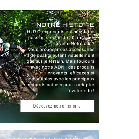
NOTRE HISTOIRE
HxR Components est née d’une
passion de plus de 20 ans
pour
le vélo. No
tre but ?
Vous
proposer des accessoires
vtt de qualité autant visuellement
que sur le terrain. Mais toujours
avec notre ADN : des produits
innovants, efficaces et
compatibles avec les principaux
standards actuels pour s'adapter
à votre ride !
Découvez notre histoire